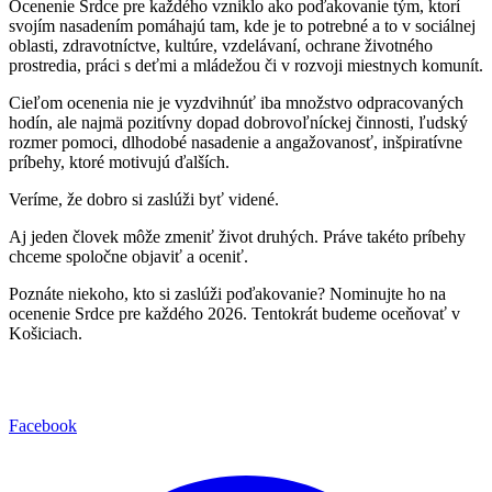
Ocenenie Srdce pre každého vzniklo ako poďakovanie tým, ktorí
svojím nasadením pomáhajú tam, kde je to potrebné a to v sociálnej
oblasti, zdravotníctve, kultúre, vzdelávaní, ochrane životného
prostredia, práci s deťmi a mládežou či v rozvoji miestnych komunít.
Cieľom ocenenia nie je vyzdvihnúť iba množstvo odpracovaných
hodín, ale najmä pozitívny dopad dobrovoľníckej činnosti, ľudský
rozmer pomoci, dlhodobé nasadenie a angažovanosť, inšpiratívne
príbehy, ktoré motivujú ďalších.
Veríme, že dobro si zaslúži byť videné.
Aj jeden človek môže zmeniť život druhých. Práve takéto príbehy
chceme spoločne objaviť a oceniť.
Poznáte niekoho, kto si zaslúži poďakovanie? Nominujte ho na
ocenenie Srdce pre každého 2026. Tentokrát budeme oceňovať v
Košiciach.
Facebook