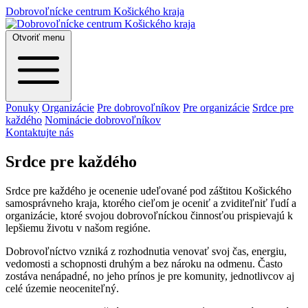
Dobrovoľnícke centrum Košického kraja
Otvoriť menu
Ponuky
Organizácie
Pre dobrovoľníkov
Pre organizácie
Srdce pre
každého
Nominácie dobrovoľníkov
Kontaktujte nás
Srdce pre každého
Srdce pre každého je ocenenie udeľované pod záštitou Košického
samosprávneho kraja, ktorého cieľom je oceniť a zviditeľniť ľudí a
organizácie, ktoré svojou dobrovoľníckou činnosťou prispievajú k
lepšiemu životu v našom regióne.
Dobrovoľníctvo vzniká z rozhodnutia venovať svoj čas, energiu,
vedomosti a schopnosti druhým a bez nároku na odmenu. Často
zostáva nenápadné, no jeho prínos je pre komunity, jednotlivcov aj
celé územie neoceniteľný.