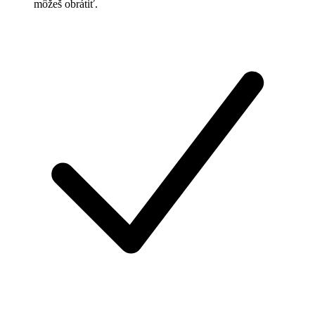
môžeš obrátiť.