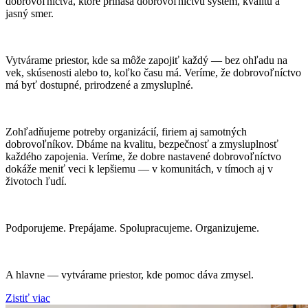
dobrovoľníctva, ktoré prináša dobrovoľníctvu systém, kvalitu a
jasný smer.
Vytvárame priestor, kde sa môže zapojiť každý — bez ohľadu na
vek, skúsenosti alebo to, koľko času má. Veríme, že dobrovoľníctvo
má byť dostupné, prirodzené a zmysluplné.
Zohľadňujeme potreby organizácií, firiem aj samotných
dobrovoľníkov. Dbáme na kvalitu, bezpečnosť a zmysluplnosť
každého zapojenia. Veríme, že dobre nastavené dobrovoľníctvo
dokáže meniť veci k lepšiemu — v komunitách, v tímoch aj v
životoch ľudí.
Podporujeme. Prepájame. Spolupracujeme. Organizujeme.
A hlavne — vytvárame priestor, kde pomoc dáva zmysel.
Zistiť viac