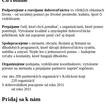
Podporujeme a rozvíjame dobrovoľníctvo
vo všetkých oblastiach
života – od sociálnej pomoci po životné prostredie, kultúru, šport či
vzdelávanie.
Prepájame
ľudí, ktorí chcú pomáhať, s organizáciami, ktoré pomoc
potrebujú. Vytvárame kvalitné a zmysluplné dobrovoľnícke
príležitosti, kde má zapojenie jasný cieľ aj dopad.
Spolupracujeme
s mestami, obcami, školami aj firmami na
dlhodobých programoch, ktoré dávajú dobrovoľníctvu systém,
stabilitu a zmysel. Nejde len o jednorazovú pomoc – budujeme
vzťahy a komunity, ktoré fungujú dlhodobo.
Organizujeme
podujatia, vzdelávame koordinátorov, vytvárame
priestor na stretnutia a prepájame partnerov naprieč regiónom.
viac ako 200 partnerských organizácií v Košickom kraji
220 organizácií
S dobrovolníkmi pracujeme od roku 2011
od roku 2011
Pridaj sa k nám