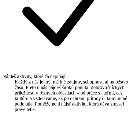
Nájdeš aktivity, ktoré ťa napĺňajú
Každý z nás je iný, má iné záujmy, schopnosti aj množstvo
času. Preto u nás nájdeš širokú ponuku dobrovoľníckych
príležitostí v rôznych oblastiach – od práce s ľuďmi, cez
kultúru a vzdelávanie, až po ochranu prírody či komunitné
podujatia. Pomôžeme ti nájsť aktivitu, ktorá dáva zmysel
práve tebe.