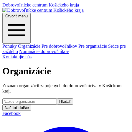
Dobrovoľnícke centrum Košického kraja
Otvoriť menu
Ponuky
Organizácie
Pre dobrovoľníkov
Pre organizácie
Srdce pre
každého
Nominácie dobrovoľníkov
Kontaktujte nás
Organizácie
Zoznam organizácií zapojených do dobrovoľníctva v Košickom
kraji
Hľadať
Načítať ďalšie
Facebook