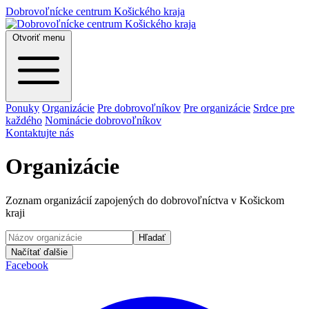
Dobrovoľnícke centrum Košického kraja
Otvoriť menu
Ponuky
Organizácie
Pre dobrovoľníkov
Pre organizácie
Srdce pre
každého
Nominácie dobrovoľníkov
Kontaktujte nás
Organizácie
Zoznam organizácií zapojených do dobrovoľníctva v Košickom
kraji
Hľadať
Načítať ďalšie
Facebook